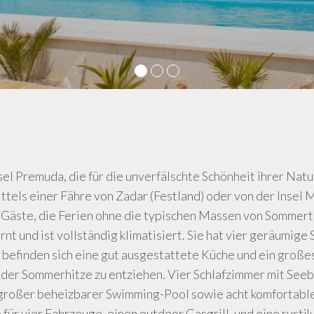
nsel Premuda, die für die unverfälschte Schönheit ihrer Na
els einer Fähre von Zadar (Festland) oder von der Insel Ma
r Gäste, die Ferien ohne die typischen Massen von Sommert
rnt und ist vollständig klimatisiert. Sie hat vier geräumi
s befinden sich eine gut ausgestattete Küche und ein große
der Sommerhitze zu entziehen. Vier Schlafzimmer mit Seeb
 großer beheizbarer Swimming-Pool sowie acht komfortable 
für vier Fahrzeuge, einen outdoor Gasgrill, und eine rustik