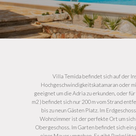
Villa Temida befindet sich auf der I
Hochgeschwindigkeitskatamaran oder mitt
geeignet um die Adria zu erkunden, oder fü
m2 ) befindet sich nur 200 m vom Strand entfe
bis zu neun Gästen Platz. Im Erdgeschos
Wohnzimmer ist der perfekte Ort um sich 
Obergeschoss. Im Garten befindet sich ein
einer Mauer umgeben. Es gibt Parkplätze 