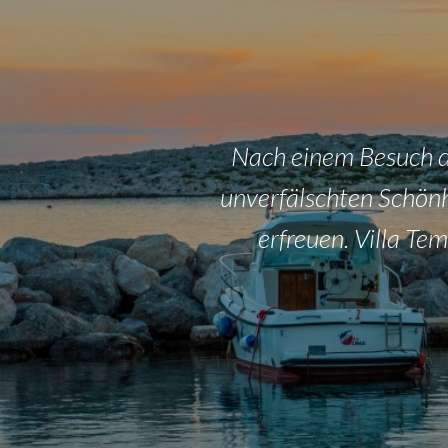
Nach einem Besuch d
unverfälschten Schönh
erfreuen. Villa Te