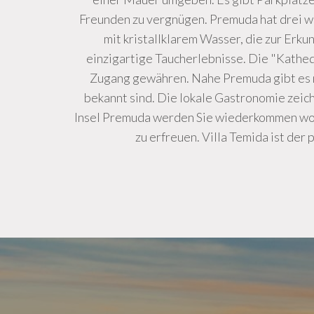
Freunden zu vergnügen. Premuda hat drei wei
mit kristallklarem Wasser, die zur Er
einzigartige Taucherlebnisse. Die "Kathedr
Zugang gewähren. Nahe Premuda gibt es me
bekannt sind. Die lokale Gastronomie zeic
Insel Premuda werden Sie wiederkommen wolle
zu erfreuen. Villa Temida ist der