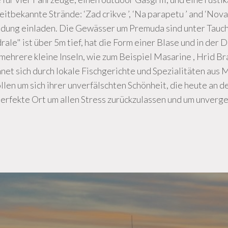
tbekannte Strände: ‘Zad crikve ’, ‘Na parapetu ’ and ‘Nova 
kundung einladen. Die Gewässer um Premuda sind unter Tauc
ale" ist über 5m tief, hat die Form einer Blase und in der
hrere kleine Inseln, wie zum Beispiel Masarine , Hrid Brač
hnet sich durch lokale Fischgerichte und Spezialitäten aus
n um sich ihrer unverfälschten Schönheit, die heute an d
 perfekte Ort um allen Stress zurückzulassen und um unver