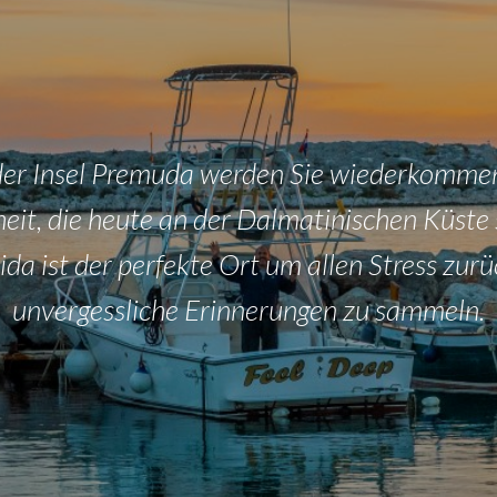
er Insel Premuda werden Sie wiederkommen 
eit, die heute an der Dalmatinischen Küste s
mida ist der perfekte Ort um allen Stress zu
unvergessliche Erinnerungen zu sammeln.