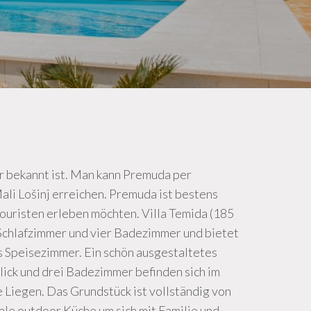
tur bekannt ist. Man kann Premuda per
li Lošinj erreichen. Premuda ist bestens
ouristen erleben möchten. Villa Temida (185
ge Schlafzimmer und vier Badezimmer und bietet
s Speisezimmer. Ein schön ausgestaltetes
lick und drei Badezimmer befinden sich im
Liegen. Das Grundstück ist vollständig von
ale outdoor Küche um sich mit Familie und