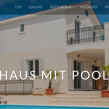
TOP
GALERIE
WO WIR SIND
KALENDER
PR
HAUS MIT POO